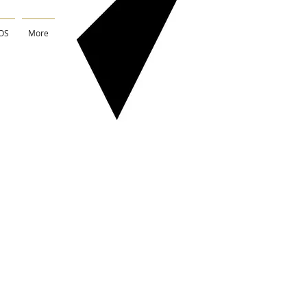
OS
More